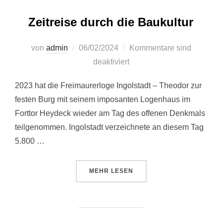
Zeitreise durch die Baukultur
Veröffentlicht
von
admin
06/02/2024
Kommentare sind
am
deaktiviert
2023 hat die Freimaurerloge Ingolstadt – Theodor zur
festen Burg mit seinem imposanten Logenhaus im
Forttor Heydeck wieder am Tag des offenen Denkmals
teilgenommen. Ingolstadt verzeichnete an diesem Tag
5.800 …
ÜBER “ZEITREISE DURCH DIE B
MEHR
LESEN