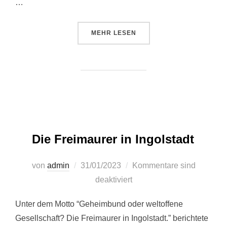
…
ÜBER “WARUM FREIMAURER GUT
MEHR
LESEN
Die Freimaurer in Ingolstadt
Veröffentlicht
von
admin
31/01/2023
Kommentare sind
am
deaktiviert
Unter dem Motto “Geheimbund oder weltoffene
Gesellschaft? Die Freimaurer in Ingolstadt.” berichtete