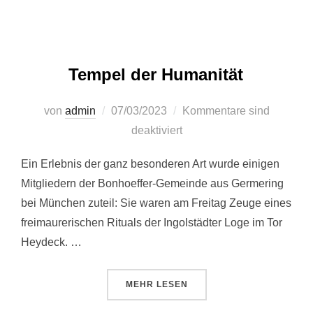
Tempel der Humanität
Veröffentlicht
von
admin
07/03/2023
Kommentare sind
am
deaktiviert
Ein Erlebnis der ganz besonderen Art wurde einigen
Mitgliedern der Bonhoeffer-Gemeinde aus Germering
bei München zuteil: Sie waren am Freitag Zeuge eines
freimaurerischen Rituals der Ingolstädter Loge im Tor
Heydeck. …
ÜBER “TEMPEL DER HUMANITÄT
MEHR
LESEN