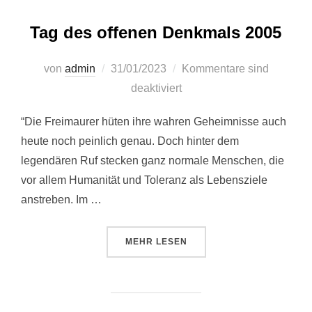
Tag des offenen Denkmals 2005
Veröffentlicht
von
admin
31/01/2023
Kommentare sind
am
deaktiviert
“Die Freimaurer hüten ihre wahren Geheimnisse auch
heute noch peinlich genau. Doch hinter dem
legendären Ruf stecken ganz normale Menschen, die
vor allem Humanität und Toleranz als Lebensziele
anstreben. Im …
ÜBER “TAG DES OFFENEN DENK
MEHR
LESEN