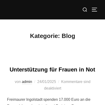
Zum
Suchen
Inhalt
SEIT
nach:
springen
Kategorie:
Blog
Unterstützung für Frauen in Not
Veröffentlicht
von
admin
24/01/2025
Kommentare sind
am
deaktiviert
Freimaurer Ingolstadt spenden 17.000 Euro an die