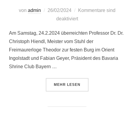
Veröffentlicht
von
admin
26/02/2024
Kommentare sind
am
deaktiviert
Am Samstag, 24.2.2024 überreichten Professor Dr. Dr.
Christoph Hiendl, Meister vom Stuhl der
Freimaurerloge Theodor zur festen Burg im Orient
Ingolstadt und Fabian Geyer, Präsident des Bavaria
Shrine Club Bayern …
ÜBER “FREIMAURER SPENDEN 
MEHR
LESEN