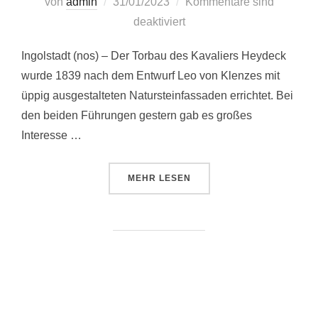
Veröffentlicht
von
admin
31/01/2023
Kommentare sind
am
deaktiviert
Ingolstadt (nos) – Der Torbau des Kavaliers Heydeck
wurde 1839 nach dem Entwurf Leo von Klenzes mit
üppig ausgestalteten Natursteinfassaden errichtet. Bei
den beiden Führungen gestern gab es großes
Interesse …
ÜBER “TAG DES OFFENEN DENKM
MEHR
LESEN