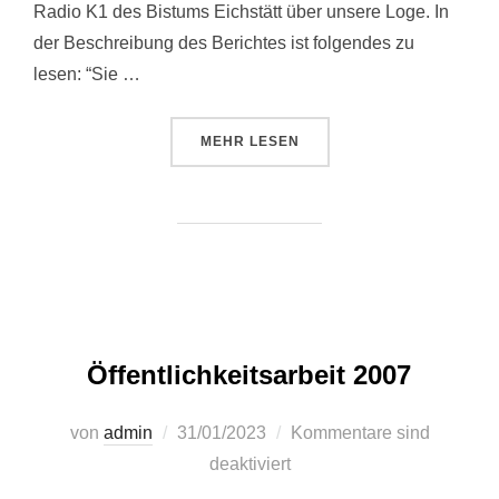
Radio K1 des Bistums Eichstätt über unsere Loge. In
der Beschreibung des Berichtes ist folgendes zu
lesen: “Sie …
ÜBER “DIE FREIMAURER IN ING
MEHR
LESEN
Öffentlichkeitsarbeit 2007
Veröffentlicht
von
admin
31/01/2023
Kommentare sind
am
deaktiviert