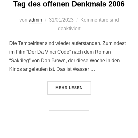
Tag des offenen Denkmals 2006
Veröffentlicht
von
admin
31/01/2023
Kommentare sind
am
deaktiviert
Die Tempelritter sind wieder auferstanden. Zumindest
im Film “Der Da Vinci Code” nach dem Roman
“Sakrileg” von Dan Brown, der diese Woche in den
Kinos angelaufen ist. Das ist Wasser …
ÜBER “TAG DES OFFENEN DENK
MEHR
LESEN