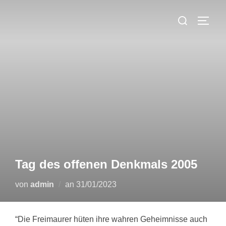
Zum
Suchen
Inhalt
SEIT
nach:
springen
Tag des offenen Denkmals 2005
Veröffentlicht
von
admin
an
31/01/2023
am
“Die Freimaurer hüten ihre wahren Geheimnisse auch